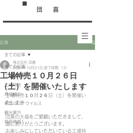
団 喜
記事
全ての記事
株式会社 団喜
全ての記事
2024年10月21日
読了時間: 1分
工場特売１０月２６日
工場特売日
（土）を開催いたします
工場特売
商品紹介
工場特売１０月２６日（土）を開催い
たします
新型コロナウイルス
観光案内
団喜の大福をご愛顧いただきまして、
特売情報1
誠にありがとうございます。
お楽しみにしていただいている工場特