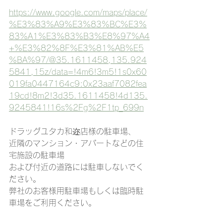
https://www.google.com/maps/place/
%E3%83%A9%E3%83%BC%E3%
83%A1%E3%83%B3%E8%97%A4
+%E3%82%8F%E3%81%AB%E5
%BA%97/@35.1611458,135.924
5841,15z/data=!4m6!3m5!1s0x60
019fa0447164c9:0x23aaf7082fea
19cd!8m2!3d35.1611458!4d135.
9245841!16s%2Fg%2F1tp_699n
ドラッグユタカ和迩店様の駐車場、
近隣のマンション・アパートなどの住
宅施設の駐車場
および付近の道路には駐車しないでく
ださい。
弊社のお客様用駐車場もしくは臨時駐
車場をご利用ください。