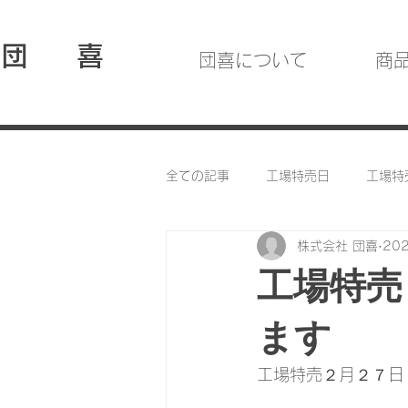
団 喜
団喜について
商
全ての記事
工場特売日
工場特
株式会社 団喜
20
工場特売
ます
工場特売２月２７日