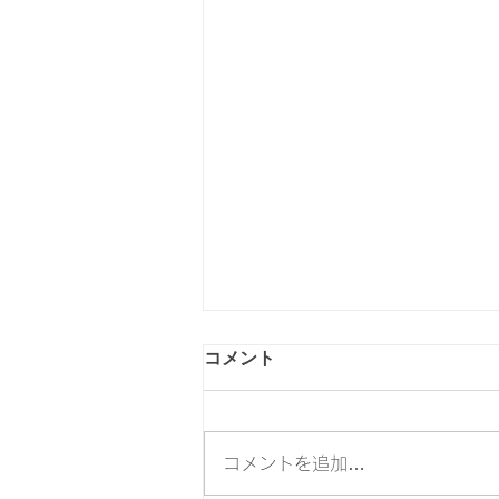
工場特売８月２２日（土）を
コメント
開催いたします
工場特売８月２２日（土）を開催
いたします 団喜の大福をご愛顧
コメントを追加…
いただきまして、誠にありがとう