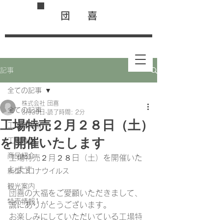
団 喜
記事
全ての記事
株式会社 団喜
全ての記事
3月30日
読了時間: 2分
工場特売２月２８日（土）
工場特売日
を開催いたします
工場特売
商品紹介
工場特売２月２８日（土）を開催いた
します
新型コロナウイルス
観光案内
団喜の大福をご愛顧いただきまして、
特売情報1
誠にありがとうございます。
お楽しみにしていただいている工場特