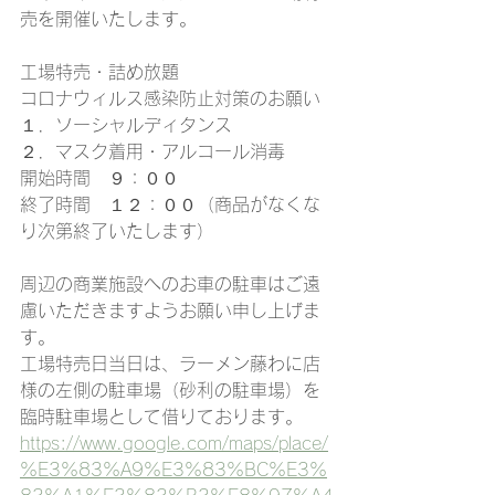
売を開催いたします。
工場特売・詰め放題
コロナウィルス感染防止対策のお願い
１．ソーシャルディタンス
２．マスク着用・アルコール消毒
開始時間　９：００
終了時間　１２：００（商品がなくな
り次第終了いたします）
周辺の商業施設へのお車の駐車はご遠
慮いただきますようお願い申し上げま
す。
工場特売日当日は、ラーメン藤わに店
様の左側の駐車場（砂利の駐車場）を
臨時駐車場として借りております。
https://www.google.com/maps/place/
%E3%83%A9%E3%83%BC%E3%