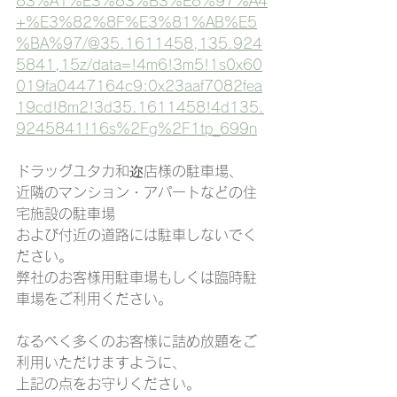
83%A1%E3%83%B3%E8%97%A4
+%E3%82%8F%E3%81%AB%E5
%BA%97/@35.1611458,135.924
5841,15z/data=!4m6!3m5!1s0x60
019fa0447164c9:0x23aaf7082fea
19cd!8m2!3d35.1611458!4d135.
9245841!16s%2Fg%2F1tp_699n
ドラッグユタカ和迩店様の駐車場、
近隣のマンション・アパートなどの住
宅施設の駐車場
および付近の道路には駐車しないでく
ださい。
弊社のお客様用駐車場もしくは臨時駐
車場をご利用ください。
なるべく多くのお客様に詰め放題をご
利用いただけますように、
上記の点をお守りください。