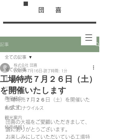
団 喜
記事
全ての記事
株式会社 団喜
全ての記事
2025年7月16日
読了時間: 1分
工場特売７月２６日（土）
工場特売日
を開催いたします
工場特売
商品紹介
工場特売７月２６日（土）を開催いた
します
新型コロナウイルス
観光案内
団喜の大福をご愛顧いただきまして、
特売情報1
誠にありがとうございます。
お楽しみにしていただいている工場特