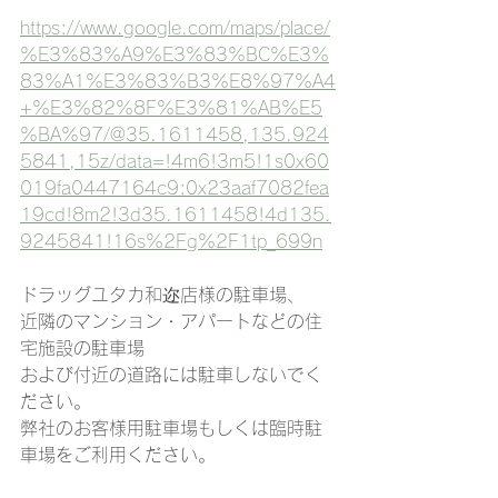
https://www.google.com/maps/place/
%E3%83%A9%E3%83%BC%E3%
83%A1%E3%83%B3%E8%97%A4
+%E3%82%8F%E3%81%AB%E5
%BA%97/@35.1611458,135.924
5841,15z/data=!4m6!3m5!1s0x60
019fa0447164c9:0x23aaf7082fea
19cd!8m2!3d35.1611458!4d135.
9245841!16s%2Fg%2F1tp_699n
ドラッグユタカ和迩店様の駐車場、
近隣のマンション・アパートなどの住
宅施設の駐車場
および付近の道路には駐車しないでく
ださい。
弊社のお客様用駐車場もしくは臨時駐
車場をご利用ください。